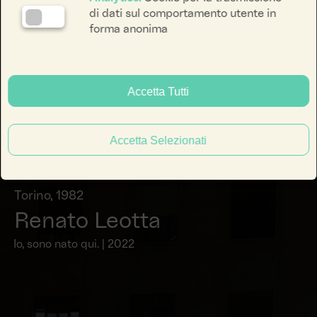
di dati sul comportamento utente in
forma anonima
Accetta Tutti
Accetta Selezionati
Torino, 1982
Renato Leotta
Io, sono nato qui. | 2022
facebook li
instagra
yout
ENG
ITA