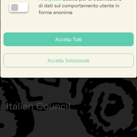
di dati sul comportamento utente in
forma anonima
Accetta Tutti
Accetta Selezionati
Italian Council
facebook li
instagra
yout
ENG
ITA