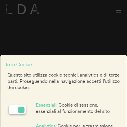
António Poppe
Info Cookie
Questo sito utilizza cookie tecnici, analytics e di terze
parti. Proseguendo nella navigazione accetti l’utilizzo
dei cookie.
Poeta, artista visivo, performer, vive a Lisbona. Ha
Essenziali:
Cookie di sessione,
completato il corso avanzato di arti visive presso Ar.Co
essenziali al funzionamento del sito
a Lisbona e ha studiato disegno e scultura al Royal
College of Arts di Londra. Ha completato un master in
Analytics:
Cookie per la trasmissione