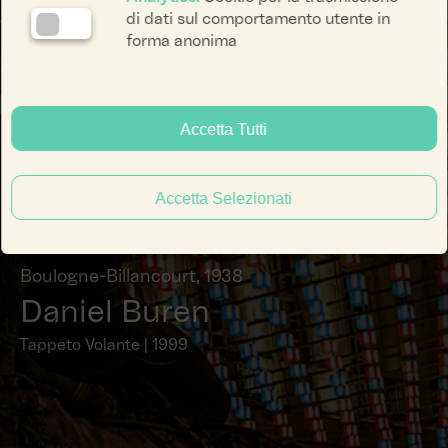
di dati sul comportamento utente in
forma anonima
Accetta Tutti
Accetta Selezionati
Boulogne-Billancourt, 1938
Daniel Buren
Tappeto Volante | 1999
facebook li
instagra
yout
ENG
ITA