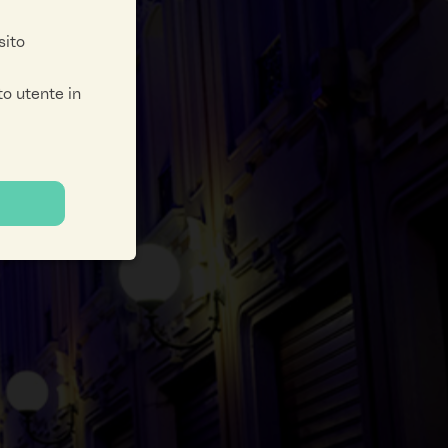
sito
o utente in