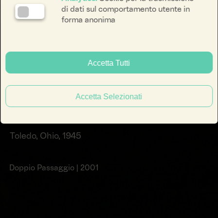
di dati sul comportamento utente in
forma anonima
Accetta Tutti
Accetta Selezionati
Toledo, Ohio, 1945
Joseph Kosuth
Doppio Passaggio | 2001
facebook li
instagra
yout
ENG
ITA