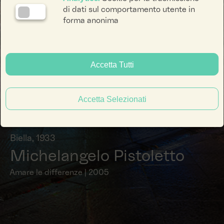
di dati sul comportamento utente in
forma anonima
Accetta Tutti
Accetta Selezionati
Biella, 1933
Michelangelo Pistoletto
Amare le differenze | 2005
facebook li
instagra
yout
ENG
ITA