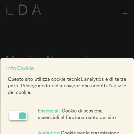
Maurizio Nannucci
Info Cookie
ALL ART HAS BEEN CONTEMPORARY
Questo sito utilizza cookie tecnici, analytics e di terze
parti. Proseguendo nella navigazione accetti l’utilizzo
dei cookie.
Essenziali:
Cookie di sessione,
essenziali al funzionamento del sito
Analytics:
Cookie per la trasmissione