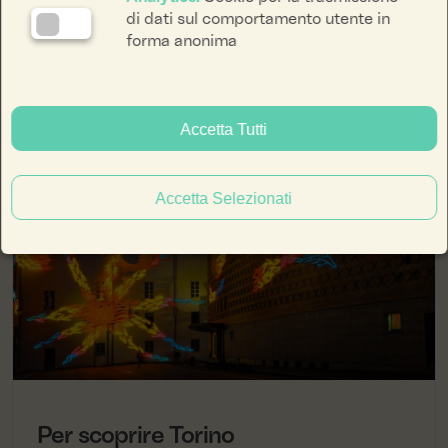
di dati sul comportamento utente in
forma anonima
Filtra i Contenuti
Accetta Tutti
News
Accetta Selezionati
facebook li
instagra
yout
ENG
ITA
Per scoprire Torino