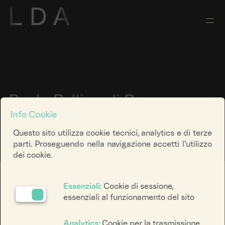
Paolo Pellion di Persano
Info Cookie
Questo sito utilizza cookie tecnici, analytics e di terze
parti. Proseguendo nella navigazione accetti l’utilizzo
dei cookie.
Paolo Pellion di Persano (Castagneto Po, Torino, 1947 –
Essenziali:
Cookie di sessione,
2017) è stato un celebre fotografo torinese il cui lavoro
essenziali al funzionamento del sito
ha significativamente contribuito a documentare il
mondo dell’arte e anche la manifestazione di Luci
Analytics:
Cookie per la trasmissione