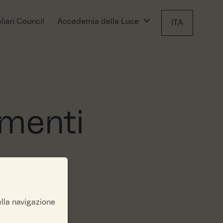
alian Council
Accademia della Luce
ITA
imenti
ella navigazione