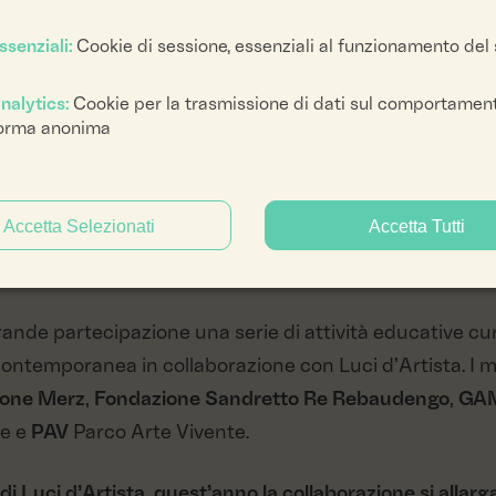
ssenziali:
Cookie di sessione, essenziali al funzionamento del 
egli 8 Dipartimen
nalytics:
Cookie per la trasmissione di dati sul comportament
orma anonima
Accetta Selezionati
Accetta Tutti
ta riveste un ruolo fondamentale Accademia della Luce, i
 e accompagnano le installazioni luminose sul territorio 
nde partecipazione una serie di attività educative cu
e contemporanea in collaborazione con Luci d’Artista. I m
ione Merz
,
Fondazione Sandretto Re Rebaudengo
,
GA
le e
PAV
Parco Arte Vivente.
 Luci d’Artista, quest’anno la collaborazione si allarga