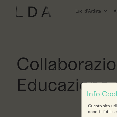
Luci d’Artista
Ar
Collaborazio
Educazione 
Info Coo
Questo sito uti
accetti l’utiliz