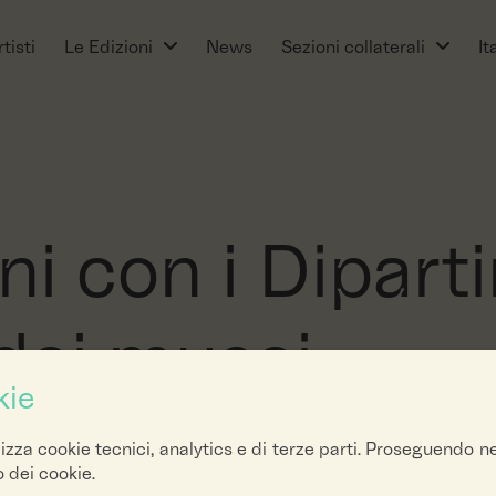
tisti
Le Edizioni
News
Sezioni collaterali
It
ni con i Dipart
dei musei
kie
lizza cookie tecnici, analytics e di terze parti. Proseguendo n
zo dei cookie.