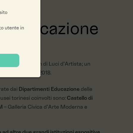
sito
ti Educazione
o utente in
l Public Program di Luci d’Artista; un
cittadino sin dal 2018.
rate dai
Dipartimenti Educazione
delle
usei torinesi coinvolti sono:
Castello di
M
– Galleria Civica d’Arte Moderna e
 ad altre due grandi istituzioni espositive