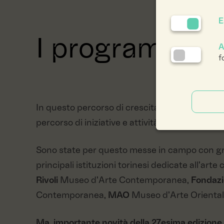
E
I programmi d
A
f
In questo percorso di crescita di Luci d’Artis
percorso di iniziative e attività che integrano
Sono state per questo messe in campo con gra
principali istituzioni torinesi dedicate all’art
Rivoli
Museo d’Arte Contemporanea,
Fondaz
Contemporanea,
MAO
Museo d’Arte Orienta
Ma, importante novità della 27esima edizione di