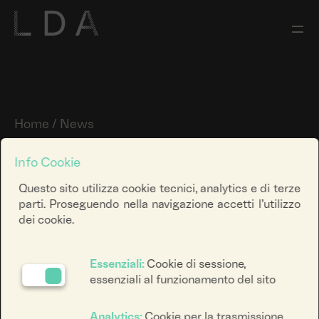
Home
/
News
È online la mappa di Luci
Info Cookie
d'Artista 28° edizione
Questo sito utilizza cookie tecnici, analytics e di terze
parti. Proseguendo nella navigazione accetti l’utilizzo
dei cookie.
18010
123
Essenziali:
Cookie di sessione,
essenziali al funzionamento del sito
Analytics:
Cookie per la trasmissione