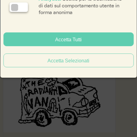
di dati sul comportamento utente in
forma anonima
Luci d'Artista
Accetta Tutti
Accetta Selezionati
News
facebook li
instagra
yout
ENG
ITA